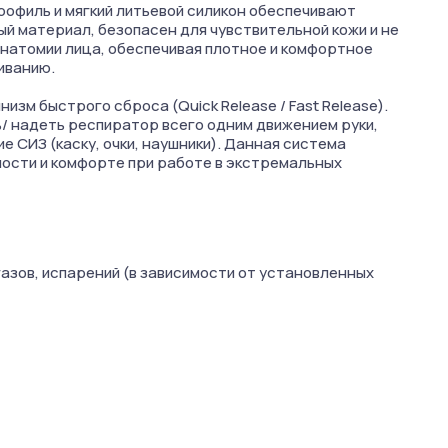
офиль и мягкий литьевой силикон обеспечивают
й материал, безопасен для чувствительной кожи и не
анатомии лица, обеспечивая плотное и комфортное
иванию.
зм быстрого сброса (Quick Release / Fast Release).
/ надеть респиратор всего одним движением руки,
е СИЗ (каску, очки, наушники). Данная система
ости и комфорте при работе в экстремальных
газов, испарений (в зависимости от установленных