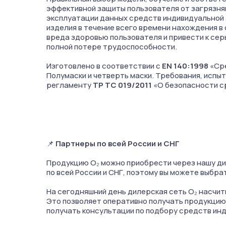
эффективной защиты пользователя от загрязня
эксплуатации данных средств индивидуальной 
изделия в течение всего времени нахождения в
вреда здоровью пользователя и привести к сер
полной потере трудоспособности.
Изготовлено в соответствии с
EN 140:1998
«Сре
Полумаски и четверть маски. Требования, испы
регламенту
ТР ТС 019/2011
«О безопасности с
📌
Партнеры по всей России и СНГ
Продукцию О₂ можно приобрести через нашу ди
по всей России и СНГ, поэтому вы можете выбра
На сегодняшний день дилерская сеть О₂ насчи
Это позволяет оперативно получать продукцию
получать консультации по подбору средств ин