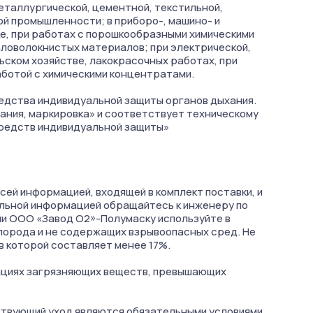
таллургической, цементной, текстильной,
й промышленности; в приборо-, машино- и
е, при работах с порошкообразными химическими
аловолокнистых материалов; при электрической,
льском хозяйстве, лакокрасочных работах, при
аботой с химическими концентратами.
дства индивидуальной защиты органов дыхания.
тания, маркировка» и соответствует техническому
редств индивидуальной защиты»
сей информацией, входящей в комплект поставки, и
льной информацией обращайтесь к инженеру по
ии ООО «Завод О2»-Полумаску используйте в
лорода и не содержащих взрывоопасных сред. Не
в которой составляет менее 17%.
рациях загрязняющих веществ, превышающих
ствующий уход являются обязательными условиями