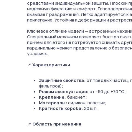
средствами индивидуальной защиты. Плоский пр
надежную фиксацию и комфорт. Гипоаллергенны
вызывает раздражения. Легко адаптируется к 
прилегание. Устойчив к деформации и растреск
Ключевое отличие модели — встроенный механини
Специальный механизм позволяет быстро снять
причем для этого не потребуется снимать други
кардинально меняет представление о безопасн
условиях.
📌
Характеристики
Защитные свойства:
от твердых частиц, 
фильтров);
Режим эксплуатации:
от -50 до +70 °C;
Крепление:
байонет;
Материалы:
силикон, пластик;
Кратность короба:
20 шт.
📌
Область применения