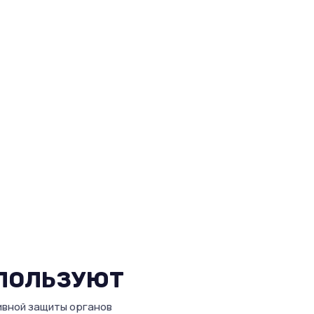
СЕРТИФИЦИРОВАННАЯ
ТВЕННОЕ СЫРЬЕ
ПРОДУКЦИЯ
зуем только
Каждое изделие полность
енные материалы,
соответствует
ечивающие
международным и
вечность и надёжную
национальным стандартам
. Наш клиент получает
безопасности и гарантируя
цию, на которую
соответствие требования
 положиться.
инспекций и нормативных
проверок.
СПОЛЬЗУЮТ
ивной защиты органов