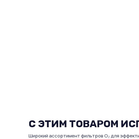
СОБСТВЕННОЕ
КАЧЕС
ПРОИЗВОДСТВО
Исполь
Мы полностью контролируем
провер
весь процесс — от
обесп
разработки до готового
долго
продукта. Это позволяет
защиту
выпускать качественные СИЗ
продук
и адаптировать решения под
можно
нужды вашего предприятия.
С ЭТИМ ТОВАРОМ И
Широкий ассортимент фильтров O₂ для эффект