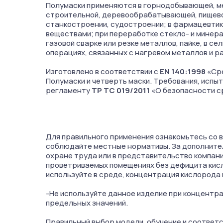
Полумаски применяются в горнодобывающей, ме
строительной, деревообрабатывающей, пищево
станкостроении, судостроении; в фармацевтик
веществами; при переработке стекло- и минер
газовой сварке или резке металлов, пайке, в се
операциях, связанных с нагревом металлов и р
Изготовлено в соответствии с
EN 140:1998
«Сре
Полумаски и четверть маски. Требования, испы
регламенту
ТР ТС 019/2011
«О безопасности с
Для правильного применения ознакомьтесь со в
соблюдайте местные нормативы. За дополните
охране труда или в представительство компан
проветриваемых помещениях без дефицита кис
используйте в среде, концентрация кислорода 
-Не используйте данное изделие при концент
предельных значений.
Правильный выбор модели, обучение и соответ