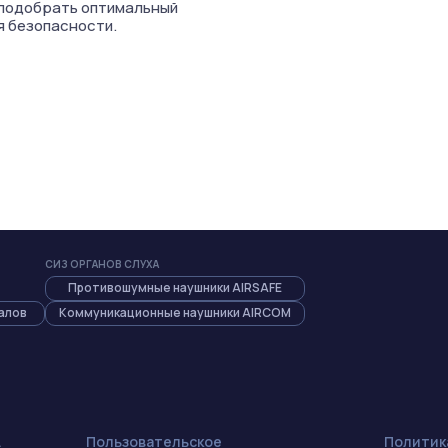
 подобрать оптимальный
я безопасности.
CИЗ ОРГАНОВ СЛУХА
Противошумные наушники AIRSAFE
алов
Коммуникационные наушники AIRCOM
.
Пользовательское
Политик