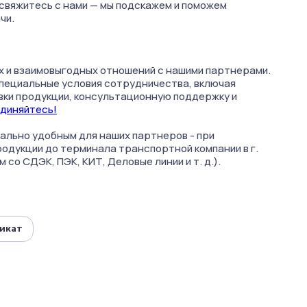
, свяжитесь с нами — мы подскажем и поможем
чи.
 и взаимовыгодных отношений с нашими партнерами.
пециальные условия сотрудничества, включая
вки продукции, консультационную поддержку и
диняйтесь!
льно удобным для наших партнеров - при
родукции до терминала транспортной компании в г.
о СДЭК, ПЭК, КИТ, Деловые линии и т. д.).
икат