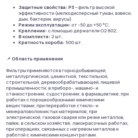
Защитные свойства: P3 -
фильтр высокой
эффективности (мелкодисперсный туман, взвеси,
дым, бактерии, вирусы)
Режим эксплуатации:
от -50 до +50 °С;
Крепление:
с помощью держателя О2 802;
В комплекте:
2 шт;
Кратность короба:
500 шт.
📌
Область применения
Фильтры применяются в горнодобывающей,
металлургической, цементной, текстильной,
строительной, деревообрабатывающей, пищевой
промышленности; в приборо-, машино- и
станкостроении, судостроении; в фармацевтике, при
работах с порошкообразными химическими
веществами; при переработке стекло- и
минераловолокнистых материалов; при
электрической, газовой сварке или резке металлов,
пайке, в сельском хозяйстве, лакокрасочных работах,
при операциях, связанных с нагревом металлов и
работой с химическими концентратами.